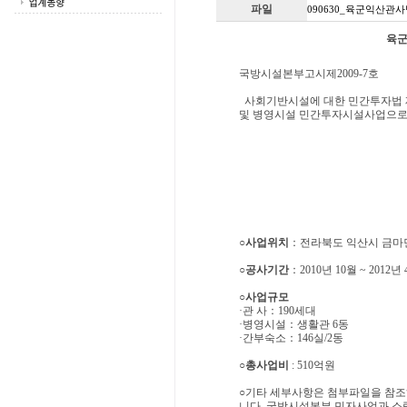
파일
090630_육군익산관사
육군
국방시설본부고시제2009-7호
사회기반시설에 대한 민간투자법 제
및 병영시설 민간투자시설사업으로 
○사업위치
：전라북도 익산시 금마면 
○공사기간
：2010년 10월 ~ 2012년
○사업규모
·관 사：190세대
·병영시설：생활관 6동
·간부숙소：146실/2동
○총사업비
: 510억원
○기타 세부사항은 첨부파일을 참
니다. 국방시설본부 민자사업과 소령 서용