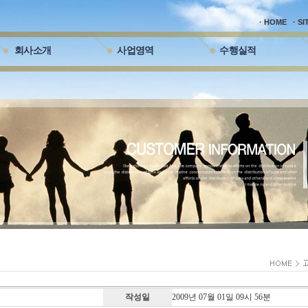
· HOME
· S
회사소개
사업영역
수행실적
작성일
2009년 07월 01일 09시 56분