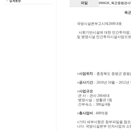
파일
090630_육군증평관사
육군
국방시설본부고시제2009-8호
사회기반시설에 대한 민간투자법 제
및 병영시설 민간투자시설사업으로 
○사업위치
：충청북도 증평군 증평읍 
○공사기간
：2010년 10월 ~ 2012년
○사업규모
·관 사：관사 266세대
·병영시설：생활관 1동
·간부숙소：388실/4동
○총사업비
: 498억원
○기타 세부사항은 첨부파일을 참
니다. 국방시설본부 민자사업과 소령 서용