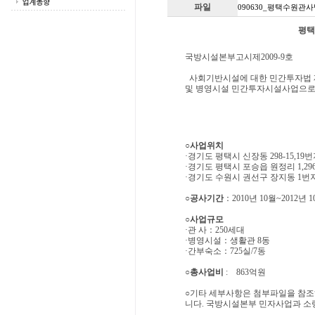
파일
090630_평택수원관사
평택
국방시설본부고시제2009-9호
사회기반시설에 대한 민간투자법 제
및 병영시설 민간투자시설사업으로 
○사업위치
·경기도 평택시 신장동 298-15,19번
·경기도 평택시 포승읍 원정리 1,29
·경기도 수원시 권선구 장지동 1번지
○공사기간
：2010년 10월~2012년 
○사업규모
·관 사：250세대
·병영시설：생활관 8동
·간부숙소：725실/7동
○총사업비
: 863억원
○기타 세부사항은 첨부파일을 참
니다. 국방시설본부 민자사업과 소령 서용